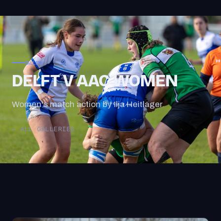
GALLERY
DELFT V AAC WOMEN
Women's match action by Ilja Heitlager.
← ALL GALLERIES