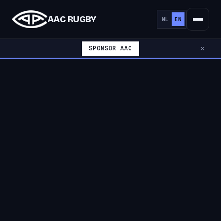
AAC RUGBY
NL
EN
SPONSOR AAC
✕