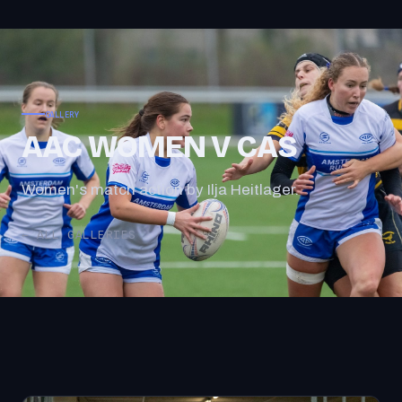
GALLERY
AAC WOMEN V CAS
Women's match action by Ilja Heitlager.
← ALL GALLERIES