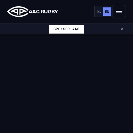
AAC RUGBY
NL
EN
SPONSOR AAC
✕