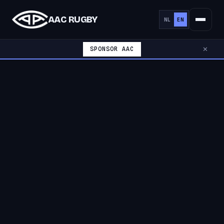
AAC RUGBY
NL
EN
SPONSOR AAC
✕